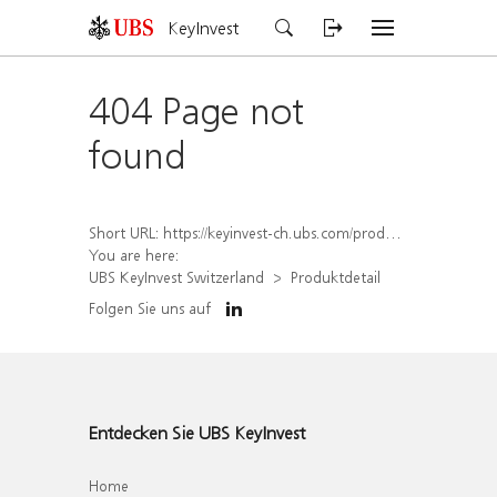
KeyInvest
404 Page not
found
Short URL:
https://keyinvest-ch.ubs.com/produkt/detail/index/isin/CH1572296155
You are here:
UBS KeyInvest Switzerland
Produktdetail
Folgen Sie uns auf
Entdecken Sie UBS KeyInvest
Home