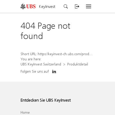
KeyInvest
404 Page not
found
Short URL:
https://keyinvest-ch.ubs.com/produkt/detail/index/isin/CH1572296338
You are here:
UBS KeyInvest Switzerland
Produktdetail
Folgen Sie uns auf
Entdecken Sie UBS KeyInvest
Home