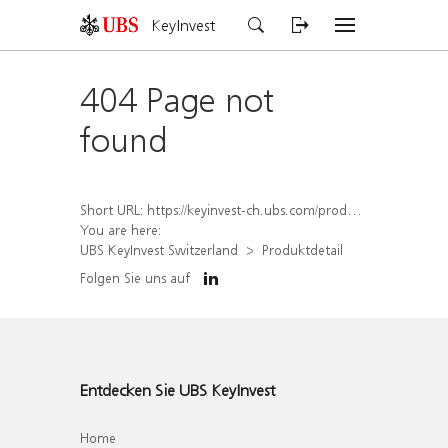
KeyInvest
404 Page not
found
Short URL:
https://keyinvest-ch.ubs.com/produkt/detail/index/isin/CH1572296379
You are here:
UBS KeyInvest Switzerland
Produktdetail
Folgen Sie uns auf
Entdecken Sie UBS KeyInvest
Home