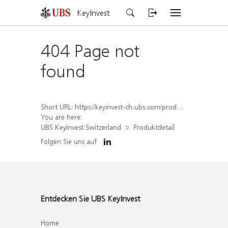
KeyInvest
404 Page not
found
Short URL:
https://keyinvest-ch.ubs.com/produkt/detail/index/isin/CH1572296411
You are here:
UBS KeyInvest Switzerland
Produktdetail
Folgen Sie uns auf
Entdecken Sie UBS KeyInvest
Home