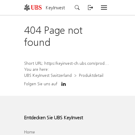
KeyInvest
404 Page not
found
Short URL:
https://keyinvest-ch.ubs.com/produkt/detail/index/isin/CH1572296650
You are here:
UBS KeyInvest Switzerland
Produktdetail
Folgen Sie uns auf
Entdecken Sie UBS KeyInvest
Home