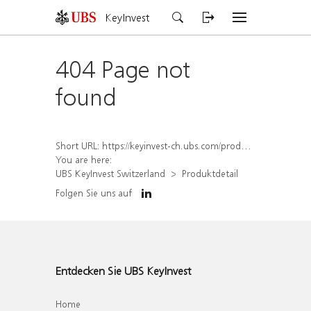
KeyInvest
404 Page not
found
Short URL:
https://keyinvest-ch.ubs.com/produkt/detail/index/isin/CH1572296742
You are here:
UBS KeyInvest Switzerland
Produktdetail
Folgen Sie uns auf
Entdecken Sie UBS KeyInvest
Home