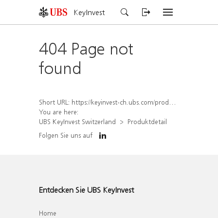
KeyInvest
404 Page not
found
Short URL:
https://keyinvest-ch.ubs.com/produkt/detail/index/isin/CH1572296957
You are here:
UBS KeyInvest Switzerland
Produktdetail
Folgen Sie uns auf
Entdecken Sie UBS KeyInvest
Home