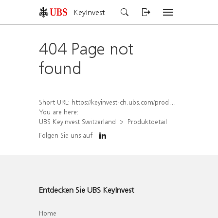
KeyInvest
404 Page not
found
Short URL:
https://keyinvest-ch.ubs.com/produkt/detail/index/isin/CH1572297005
You are here:
UBS KeyInvest Switzerland
Produktdetail
Folgen Sie uns auf
Entdecken Sie UBS KeyInvest
Home