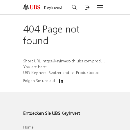
KeyInvest
404 Page not
found
Short URL:
https://keyinvest-ch.ubs.com/produkt/detail/index/isin/CH1572297047
You are here:
UBS KeyInvest Switzerland
Produktdetail
Folgen Sie uns auf
Entdecken Sie UBS KeyInvest
Home