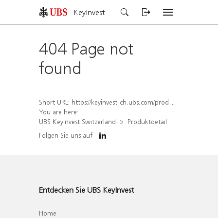
KeyInvest
404 Page not
found
Short URL:
https://keyinvest-ch.ubs.com/produkt/detail/index/isin/CH1572297260
You are here:
UBS KeyInvest Switzerland
Produktdetail
Folgen Sie uns auf
Entdecken Sie UBS KeyInvest
Home