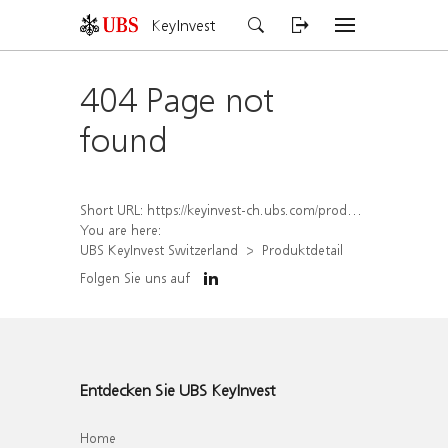
KeyInvest
404 Page not
found
Short URL:
https://keyinvest-ch.ubs.com/produkt/detail/index/isin/CH1572297310
You are here:
UBS KeyInvest Switzerland
Produktdetail
Folgen Sie uns auf
Entdecken Sie UBS KeyInvest
Home