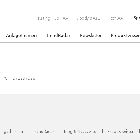
Rating:
S&P A+
|
Moody’s Aa2
|
Fitch AA
Sp
Anlagethemen
TrendRadar
Newsletter
Produktwisse
x/isin/CH1572297328
lagethemen
|
TrendRadar
|
Blog & Newsletter
|
Produktwissen
|