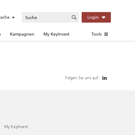
rache
Login
n
Kampagnen
My KeyInvest
Tools
Folgen Sie uns auf
My KeyInvest