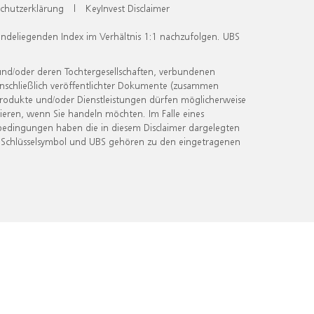
chutzerklärung
|
KeyInvest Disclaimer
undeliegenden Index im Verhältnis 1:1 nachzufolgen. UBS
und/oder deren Tochtergesellschaften, verbundenen
inschließlich veröffentlichter Dokumente (zusammen
 Produkte und/oder Dienstleistungen dürfen möglicherweise
ieren, wenn Sie handeln möchten. Im Falle eines
bedingungen haben die in diesem Disclaimer dargelegten
 Schlüsselsymbol und UBS gehören zu den eingetragenen