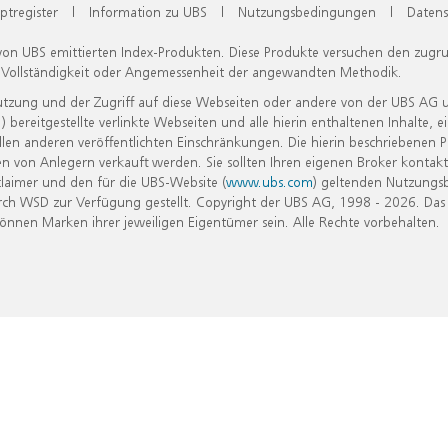
ptregister
|
Information zu UBS
|
Nutzungsbedingungen
|
Datens
 von UBS emittierten Index-Produkten. Diese Produkte versuchen den zugr
, Vollständigkeit oder Angemessenheit der angewandten Methodik.
Nutzung und der Zugriff auf diese Webseiten oder andere von der UBS AG 
eitgestellte verlinkte Webseiten und alle hierin enthaltenen Inhalte, e
allen anderen veröffentlichten Einschränkungen. Die hierin beschriebenen
n von Anlegern verkauft werden. Sie sollten Ihren eigenen Broker kontakt
laimer und den für die UBS-Website (
www.ubs.com
) geltenden Nutzungs
h WSD zur Verfügung gestellt. Copyright der UBS AG, 1998 - 2026. Das
nen Marken ihrer jeweiligen Eigentümer sein. Alle Rechte vorbehalten.