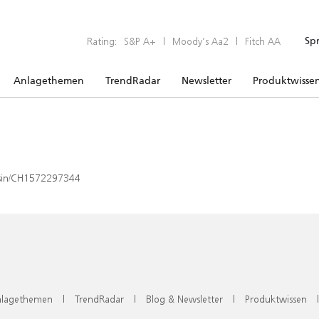
Rating:
S&P A+
|
Moody’s Aa2
|
Fitch AA
Sp
Anlagethemen
TrendRadar
Newsletter
Produktwisse
x/isin/CH1572297344
lagethemen
|
TrendRadar
|
Blog & Newsletter
|
Produktwissen
|