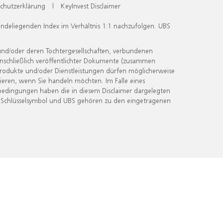
chutzerklärung
|
KeyInvest Disclaimer
undeliegenden Index im Verhältnis 1:1 nachzufolgen. UBS
und/oder deren Tochtergesellschaften, verbundenen
inschließlich veröffentlichter Dokumente (zusammen
 Produkte und/oder Dienstleistungen dürfen möglicherweise
ieren, wenn Sie handeln möchten. Im Falle eines
bedingungen haben die in diesem Disclaimer dargelegten
 Schlüsselsymbol und UBS gehören zu den eingetragenen