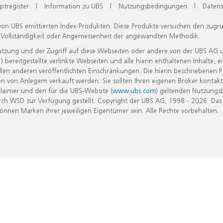
ptregister
|
Information zu UBS
|
Nutzungsbedingungen
|
Datens
 von UBS emittierten Index-Produkten. Diese Produkte versuchen den zugr
, Vollständigkeit oder Angemessenheit der angewandten Methodik.
Nutzung und der Zugriff auf diese Webseiten oder andere von der UBS AG 
eitgestellte verlinkte Webseiten und alle hierin enthaltenen Inhalte, e
allen anderen veröffentlichten Einschränkungen. Die hierin beschriebenen
n von Anlegern verkauft werden. Sie sollten Ihren eigenen Broker kontakt
laimer und den für die UBS-Website (
www.ubs.com
) geltenden Nutzungs
h WSD zur Verfügung gestellt. Copyright der UBS AG, 1998 - 2026. Das
nen Marken ihrer jeweiligen Eigentümer sein. Alle Rechte vorbehalten.