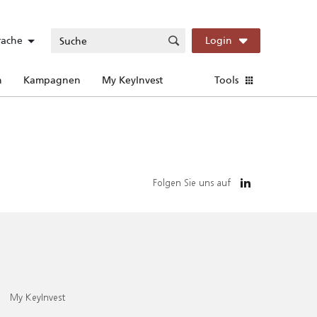
rache
Login
n
Kampagnen
My KeyInvest
Tools
Folgen Sie uns auf
My KeyInvest