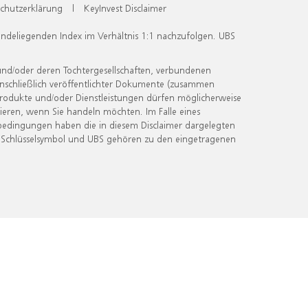
chutzerklärung
|
KeyInvest Disclaimer
undeliegenden Index im Verhältnis 1:1 nachzufolgen. UBS
und/oder deren Tochtergesellschaften, verbundenen
inschließlich veröffentlichter Dokumente (zusammen
 Produkte und/oder Dienstleistungen dürfen möglicherweise
ieren, wenn Sie handeln möchten. Im Falle eines
bedingungen haben die in diesem Disclaimer dargelegten
 Schlüsselsymbol und UBS gehören zu den eingetragenen