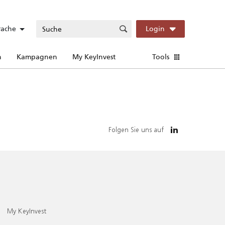
rache
Login
n
Kampagnen
My KeyInvest
Tools
Folgen Sie uns auf
My KeyInvest