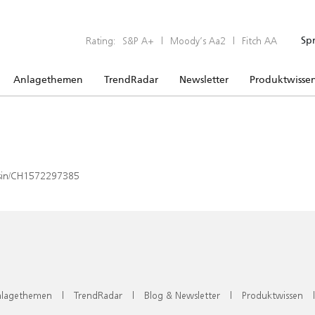
Rating:
S&P A+
|
Moody’s Aa2
|
Fitch AA
Sp
Anlagethemen
TrendRadar
Newsletter
Produktwisse
x/isin/CH1572297385
lagethemen
|
TrendRadar
|
Blog & Newsletter
|
Produktwissen
|