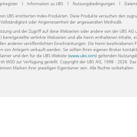
ptregister
|
Information zu UBS
|
Nutzungsbedingungen
|
Datens
 von UBS emittierten Index-Produkten. Diese Produkte versuchen den zugr
, Vollständigkeit oder Angemessenheit der angewandten Methodik.
Nutzung und der Zugriff auf diese Webseiten oder andere von der UBS AG 
eitgestellte verlinkte Webseiten und alle hierin enthaltenen Inhalte, e
allen anderen veröffentlichten Einschränkungen. Die hierin beschriebenen
n von Anlegern verkauft werden. Sie sollten Ihren eigenen Broker kontakt
laimer und den für die UBS-Website (
www.ubs.com
) geltenden Nutzungs
h WSD zur Verfügung gestellt. Copyright der UBS AG, 1998 - 2026. Das
nen Marken ihrer jeweiligen Eigentümer sein. Alle Rechte vorbehalten.