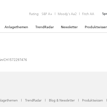
Rating:
S&P A+
|
Moody’s Aa2
|
Fitch AA
Sp
Anlagethemen
TrendRadar
Newsletter
Produktwisse
x/isin/CH1572297476
lagethemen
|
TrendRadar
|
Blog & Newsletter
|
Produktwissen
|