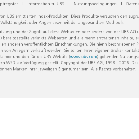
ptregister
|
Information zu UBS
|
Nutzungsbedingungen
|
Datens
 von UBS emittierten Index-Produkten. Diese Produkte versuchen den zugr
, Vollständigkeit oder Angemessenheit der angewandten Methodik.
Nutzung und der Zugriff auf diese Webseiten oder andere von der UBS AG 
eitgestellte verlinkte Webseiten und alle hierin enthaltenen Inhalte, e
allen anderen veröffentlichten Einschränkungen. Die hierin beschriebenen
n von Anlegern verkauft werden. Sie sollten Ihren eigenen Broker kontakt
laimer und den für die UBS-Website (
www.ubs.com
) geltenden Nutzungs
h WSD zur Verfügung gestellt. Copyright der UBS AG, 1998 - 2026. Das
nen Marken ihrer jeweiligen Eigentümer sein. Alle Rechte vorbehalten.