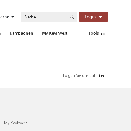
rache
Login
n
Kampagnen
My KeyInvest
Tools
Folgen Sie uns auf
My KeyInvest