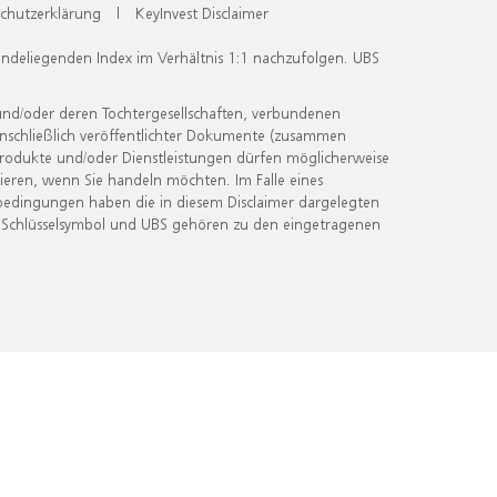
chutzerklärung
|
KeyInvest Disclaimer
undeliegenden Index im Verhältnis 1:1 nachzufolgen. UBS
und/oder deren Tochtergesellschaften, verbundenen
inschließlich veröffentlichter Dokumente (zusammen
 Produkte und/oder Dienstleistungen dürfen möglicherweise
ieren, wenn Sie handeln möchten. Im Falle eines
bedingungen haben die in diesem Disclaimer dargelegten
 Schlüsselsymbol und UBS gehören zu den eingetragenen