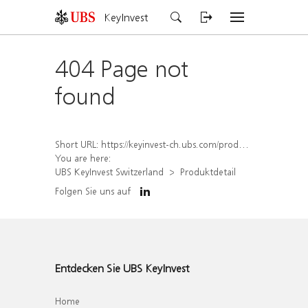
KeyInvest
404 Page not
found
Short URL:
https://keyinvest-ch.ubs.com/produkt/detail/index/isin/CH1572297526
You are here:
UBS KeyInvest Switzerland
Produktdetail
Folgen Sie uns auf
Entdecken Sie UBS KeyInvest
Home