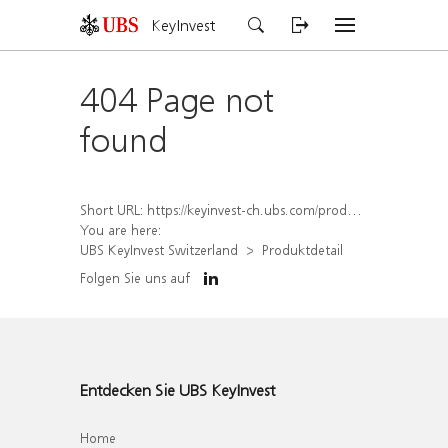
KeyInvest
404 Page not
found
Short URL:
https://keyinvest-ch.ubs.com/produkt/detail/index/isin/CH1572297591
You are here:
UBS KeyInvest Switzerland
Produktdetail
Folgen Sie uns auf
Entdecken Sie UBS KeyInvest
Home