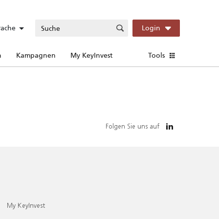
rache
Login
n
Kampagnen
My KeyInvest
Tools
Folgen Sie uns auf
My KeyInvest