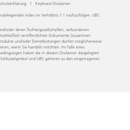
chutzerklärung
|
KeyInvest Disclaimer
undeliegenden Index im Verhältnis 1:1 nachzufolgen. UBS
und/oder deren Tochtergesellschaften, verbundenen
inschließlich veröffentlichter Dokumente (zusammen
 Produkte und/oder Dienstleistungen dürfen möglicherweise
ieren, wenn Sie handeln möchten. Im Falle eines
bedingungen haben die in diesem Disclaimer dargelegten
 Schlüsselsymbol und UBS gehören zu den eingetragenen