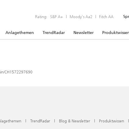
Rating:
S&P A+
|
Moody’s Aa2
|
Fitch AA
Sp
Anlagethemen
TrendRadar
Newsletter
Produktwisse
x/isin/CH1572297690
lagethemen
|
TrendRadar
|
Blog & Newsletter
|
Produktwissen
|