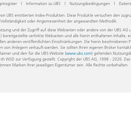
ptregister
|
Information zu UBS
|
Nutzungsbedingungen
|
Datens
 von UBS emittierten Index-Produkten. Diese Produkte versuchen den zugr
, Vollständigkeit oder Angemessenheit der angewandten Methodik.
Nutzung und der Zugriff auf diese Webseiten oder andere von der UBS AG 
eitgestellte verlinkte Webseiten und alle hierin enthaltenen Inhalte, e
allen anderen veröffentlichten Einschränkungen. Die hierin beschriebenen
n von Anlegern verkauft werden. Sie sollten Ihren eigenen Broker kontakt
laimer und den für die UBS-Website (
www.ubs.com
) geltenden Nutzungs
h WSD zur Verfügung gestellt. Copyright der UBS AG, 1998 - 2026. Das
nen Marken ihrer jeweiligen Eigentümer sein. Alle Rechte vorbehalten.