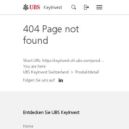
KeyInvest
404 Page not
found
Short URL:
https://keyinvest-ch.ubs.com/produkt/detail/index/isin/CH1572297765
You are here:
UBS KeyInvest Switzerland
Produktdetail
Folgen Sie uns auf
Entdecken Sie UBS KeyInvest
Home