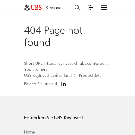
KeyInvest
404 Page not
found
Short URL:
https://keyinvest-ch.ubs.com/produkt/detail/index/isin/CH1572297955
You are here:
UBS KeyInvest Switzerland
Produktdetail
Folgen Sie uns auf
Entdecken Sie UBS KeyInvest
Home