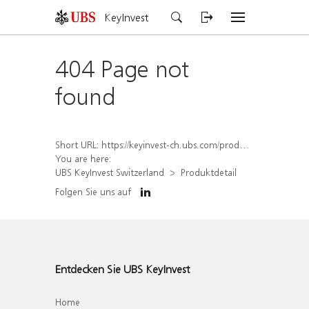
KeyInvest
404 Page not
found
Short URL:
https://keyinvest-ch.ubs.com/produkt/detail/index/isin/CH1572297997
You are here:
UBS KeyInvest Switzerland
Produktdetail
Folgen Sie uns auf
Entdecken Sie UBS KeyInvest
Home