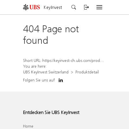
KeyInvest
404 Page not
found
Short URL:
https://keyinvest-ch.ubs.com/produkt/detail/index/isin/CH1572298177
You are here:
UBS KeyInvest Switzerland
Produktdetail
Folgen Sie uns auf
Entdecken Sie UBS KeyInvest
Home