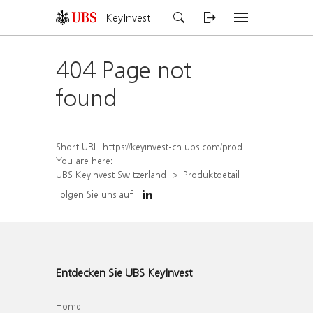
KeyInvest
404 Page not
found
Short URL:
https://keyinvest-ch.ubs.com/produkt/detail/index/isin/CH1572298557
You are here:
UBS KeyInvest Switzerland
Produktdetail
Folgen Sie uns auf
Entdecken Sie UBS KeyInvest
Home