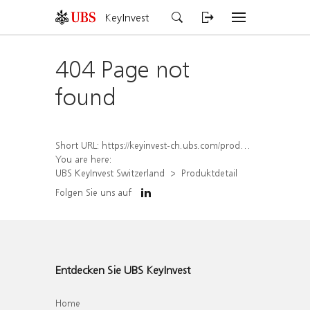
KeyInvest
404 Page not
found
Short URL:
https://keyinvest-ch.ubs.com/produkt/detail/index/isin/CH1572298581
You are here:
UBS KeyInvest Switzerland
Produktdetail
Folgen Sie uns auf
Entdecken Sie UBS KeyInvest
Home