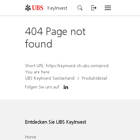
KeyInvest
404 Page not
found
Short URL:
https://keyinvest-ch.ubs.com/produkt/detail/index/isin/CH1572298599
You are here:
UBS KeyInvest Switzerland
Produktdetail
Folgen Sie uns auf
Entdecken Sie UBS KeyInvest
Home