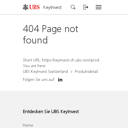
KeyInvest
404 Page not
found
Short URL:
https://keyinvest-ch.ubs.com/produkt/detail/index/isin/CH1572298771
You are here:
UBS KeyInvest Switzerland
Produktdetail
Folgen Sie uns auf
Entdecken Sie UBS KeyInvest
Home