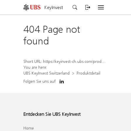
KeyInvest
404 Page not
found
Short URL:
https://keyinvest-ch.ubs.com/produkt/detail/index/isin/CH1572299167
You are here:
UBS KeyInvest Switzerland
Produktdetail
Folgen Sie uns auf
Entdecken Sie UBS KeyInvest
Home