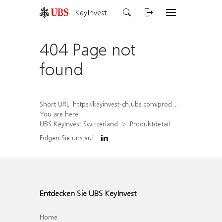
KeyInvest
404 Page not
found
Short URL:
https://keyinvest-ch.ubs.com/produkt/detail/index/isin/CH1572299670
You are here:
UBS KeyInvest Switzerland
Produktdetail
Folgen Sie uns auf
Entdecken Sie UBS KeyInvest
Home