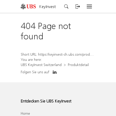
KeyInvest
404 Page not
found
Short URL:
https://keyinvest-ch.ubs.com/produkt/detail/index/isin/CH1572300379
You are here:
UBS KeyInvest Switzerland
Produktdetail
Folgen Sie uns auf
Entdecken Sie UBS KeyInvest
Home