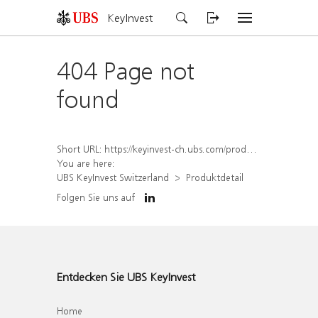
KeyInvest
404 Page not
found
Short URL:
https://keyinvest-ch.ubs.com/produkt/detail/index/isin/CH1572300403
You are here:
UBS KeyInvest Switzerland
Produktdetail
Folgen Sie uns auf
Entdecken Sie UBS KeyInvest
Home