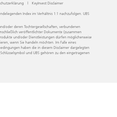
chutzerklärung
|
KeyInvest Disclaimer
undeliegenden Index im Verhältnis 1:1 nachzufolgen. UBS
und/oder deren Tochtergesellschaften, verbundenen
inschließlich veröffentlichter Dokumente (zusammen
 Produkte und/oder Dienstleistungen dürfen möglicherweise
ieren, wenn Sie handeln möchten. Im Falle eines
bedingungen haben die in diesem Disclaimer dargelegten
 Schlüsselsymbol und UBS gehören zu den eingetragenen