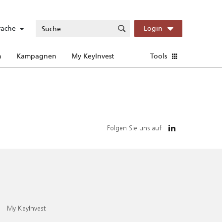
rache
Login
n
Kampagnen
My KeyInvest
Tools
Folgen Sie uns auf
My KeyInvest