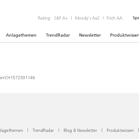
Rating:
S&P A+
|
Moody’s Aa2
|
Fitch AA
Sp
Anlagethemen
TrendRadar
Newsletter
Produktwisse
x/isin/CH1572301146
lagethemen
|
TrendRadar
|
Blog & Newsletter
|
Produktwissen
|