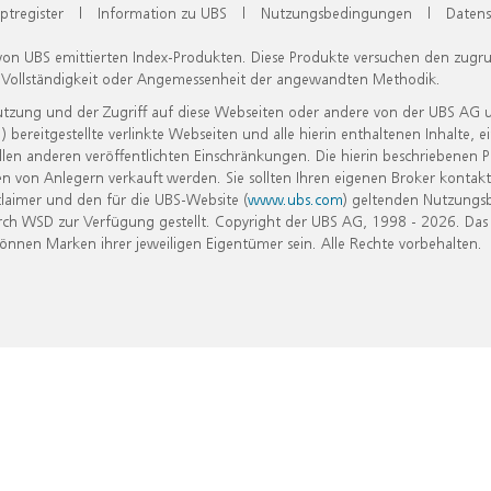
ptregister
|
Information zu UBS
|
Nutzungsbedingungen
|
Datens
 von UBS emittierten Index-Produkten. Diese Produkte versuchen den zugr
, Vollständigkeit oder Angemessenheit der angewandten Methodik.
Nutzung und der Zugriff auf diese Webseiten oder andere von der UBS AG 
eitgestellte verlinkte Webseiten und alle hierin enthaltenen Inhalte, e
allen anderen veröffentlichten Einschränkungen. Die hierin beschriebenen
n von Anlegern verkauft werden. Sie sollten Ihren eigenen Broker kontakt
laimer und den für die UBS-Website (
www.ubs.com
) geltenden Nutzungs
h WSD zur Verfügung gestellt. Copyright der UBS AG, 1998 - 2026. Das
nen Marken ihrer jeweiligen Eigentümer sein. Alle Rechte vorbehalten.