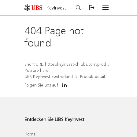
KeyInvest
404 Page not
found
Short URL:
https://keyinvest-ch.ubs.com/produkt/detail/index/isin/CH1572301500
You are here:
UBS KeyInvest Switzerland
Produktdetail
Folgen Sie uns auf
Entdecken Sie UBS KeyInvest
Home