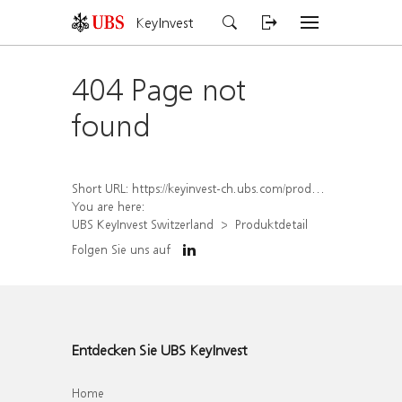
KeyInvest
404 Page not
found
Short URL:
https://keyinvest-ch.ubs.com/produkt/detail/index/isin/CH1572302516
You are here:
UBS KeyInvest Switzerland
Produktdetail
Folgen Sie uns auf
Entdecken Sie UBS KeyInvest
Home