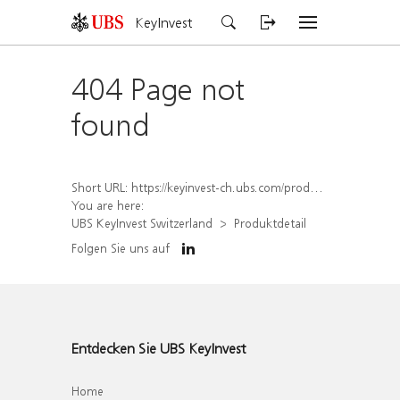
KeyInvest
404 Page not
found
Short URL:
https://keyinvest-ch.ubs.com/produkt/detail/index/isin/CH1572302581
You are here:
UBS KeyInvest Switzerland
Produktdetail
Folgen Sie uns auf
Entdecken Sie UBS KeyInvest
Home