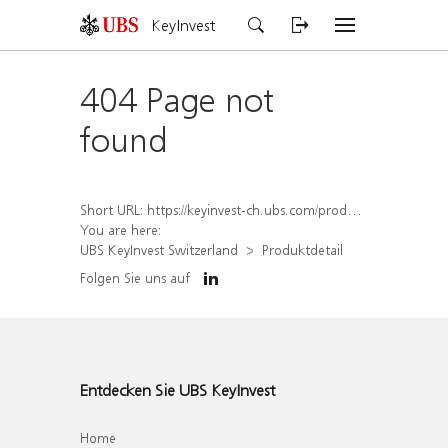
KeyInvest
404 Page not
found
Short URL:
https://keyinvest-ch.ubs.com/produkt/detail/index/isin/CH1572302714
You are here:
UBS KeyInvest Switzerland
Produktdetail
Folgen Sie uns auf
Entdecken Sie UBS KeyInvest
Home