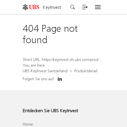
KeyInvest
404 Page not
found
Short URL:
https://keyinvest-ch.ubs.com/produkt/detail/index/isin/CH1572302722
You are here:
UBS KeyInvest Switzerland
Produktdetail
Folgen Sie uns auf
Entdecken Sie UBS KeyInvest
Home