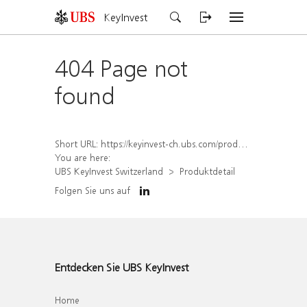
KeyInvest
404 Page not
found
Short URL:
https://keyinvest-ch.ubs.com/produkt/detail/index/isin/CH1572302839
You are here:
UBS KeyInvest Switzerland
Produktdetail
Folgen Sie uns auf
Entdecken Sie UBS KeyInvest
Home