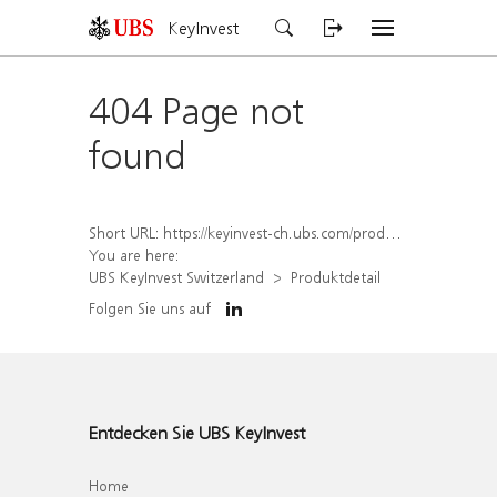
KeyInvest
404 Page not
found
Short URL:
https://keyinvest-ch.ubs.com/produkt/detail/index/isin/CH1572303043
You are here:
UBS KeyInvest Switzerland
Produktdetail
Folgen Sie uns auf
Entdecken Sie UBS KeyInvest
Home