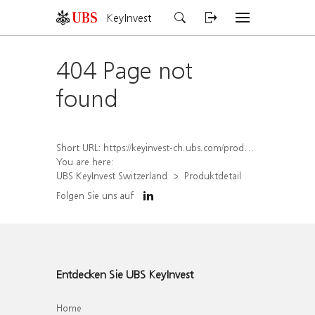
KeyInvest
404 Page not
found
Short URL:
https://keyinvest-ch.ubs.com/produkt/detail/index/isin/CH1572303555
You are here:
UBS KeyInvest Switzerland
Produktdetail
Folgen Sie uns auf
Entdecken Sie UBS KeyInvest
Home