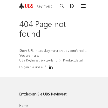
KeyInvest
404 Page not
found
Short URL:
https://keyinvest-ch.ubs.com/produkt/detail/index/isin/CH1572303662
You are here:
UBS KeyInvest Switzerland
Produktdetail
Folgen Sie uns auf
Entdecken Sie UBS KeyInvest
Home