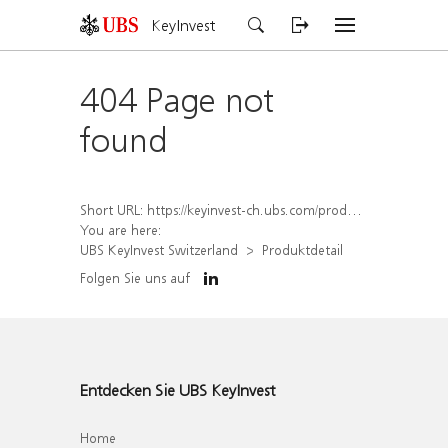
KeyInvest
404 Page not
found
Short URL:
https://keyinvest-ch.ubs.com/produkt/detail/index/isin/CH1572303795
You are here:
UBS KeyInvest Switzerland
Produktdetail
Folgen Sie uns auf
Entdecken Sie UBS KeyInvest
Home