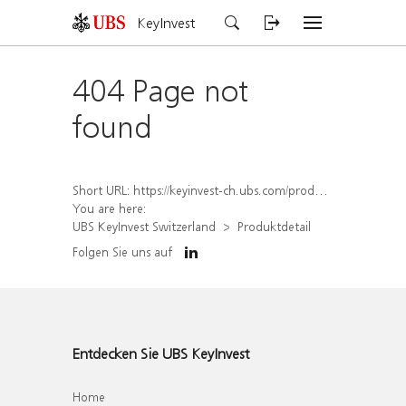
KeyInvest
404 Page not
found
Short URL:
https://keyinvest-ch.ubs.com/produkt/detail/index/isin/CH1572303852
You are here:
UBS KeyInvest Switzerland
Produktdetail
Folgen Sie uns auf
Entdecken Sie UBS KeyInvest
Home