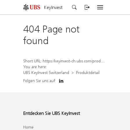
KeyInvest
404 Page not
found
Short URL:
https://keyinvest-ch.ubs.com/produkt/detail/index/isin/CH1572304058
You are here:
UBS KeyInvest Switzerland
Produktdetail
Folgen Sie uns auf
Entdecken Sie UBS KeyInvest
Home