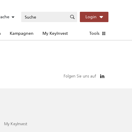
rache
Login
n
Kampagnen
My KeyInvest
Tools
Folgen Sie uns auf
My KeyInvest