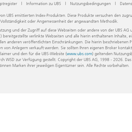
ptregister
|
Information zu UBS
|
Nutzungsbedingungen
|
Datens
 von UBS emittierten Index-Produkten. Diese Produkte versuchen den zugr
, Vollständigkeit oder Angemessenheit der angewandten Methodik.
Nutzung und der Zugriff auf diese Webseiten oder andere von der UBS AG 
eitgestellte verlinkte Webseiten und alle hierin enthaltenen Inhalte, e
allen anderen veröffentlichten Einschränkungen. Die hierin beschriebenen
n von Anlegern verkauft werden. Sie sollten Ihren eigenen Broker kontakt
laimer und den für die UBS-Website (
www.ubs.com
) geltenden Nutzungs
h WSD zur Verfügung gestellt. Copyright der UBS AG, 1998 - 2026. Das
nen Marken ihrer jeweiligen Eigentümer sein. Alle Rechte vorbehalten.