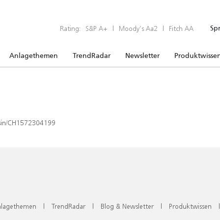
Rating:
S&P A+
|
Moody’s Aa2
|
Fitch AA
Sp
Anlagethemen
TrendRadar
Newsletter
Produktwisse
x/isin/CH1572304199
lagethemen
|
TrendRadar
|
Blog & Newsletter
|
Produktwissen
|