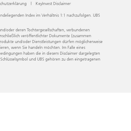
chutzerklärung
|
KeyInvest Disclaimer
undeliegenden Index im Verhältnis 1:1 nachzufolgen. UBS
und/oder deren Tochtergesellschaften, verbundenen
inschließlich veröffentlichter Dokumente (zusammen
 Produkte und/oder Dienstleistungen dürfen möglicherweise
ieren, wenn Sie handeln möchten. Im Falle eines
bedingungen haben die in diesem Disclaimer dargelegten
 Schlüsselsymbol und UBS gehören zu den eingetragenen