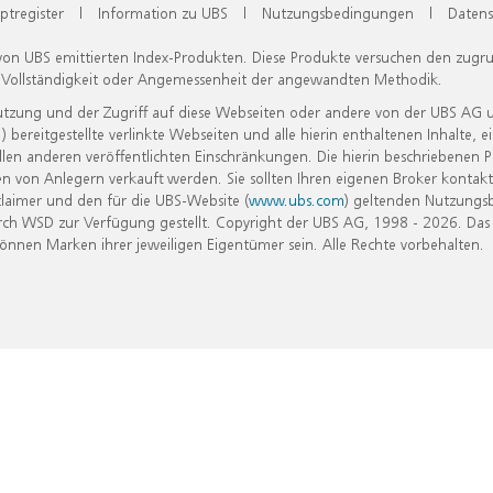
ptregister
|
Information zu UBS
|
Nutzungsbedingungen
|
Datens
 von UBS emittierten Index-Produkten. Diese Produkte versuchen den zugr
, Vollständigkeit oder Angemessenheit der angewandten Methodik.
Nutzung und der Zugriff auf diese Webseiten oder andere von der UBS AG 
eitgestellte verlinkte Webseiten und alle hierin enthaltenen Inhalte, e
allen anderen veröffentlichten Einschränkungen. Die hierin beschriebenen
n von Anlegern verkauft werden. Sie sollten Ihren eigenen Broker kontakt
laimer und den für die UBS-Website (
www.ubs.com
) geltenden Nutzungs
h WSD zur Verfügung gestellt. Copyright der UBS AG, 1998 - 2026. Das
nen Marken ihrer jeweiligen Eigentümer sein. Alle Rechte vorbehalten.