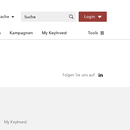
rache
Login
n
Kampagnen
My KeyInvest
Tools
Folgen Sie uns auf
My KeyInvest