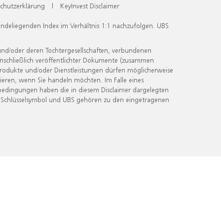
chutzerklärung
|
KeyInvest Disclaimer
undeliegenden Index im Verhältnis 1:1 nachzufolgen. UBS
und/oder deren Tochtergesellschaften, verbundenen
inschließlich veröffentlichter Dokumente (zusammen
 Produkte und/oder Dienstleistungen dürfen möglicherweise
ieren, wenn Sie handeln möchten. Im Falle eines
bedingungen haben die in diesem Disclaimer dargelegten
 Schlüsselsymbol und UBS gehören zu den eingetragenen