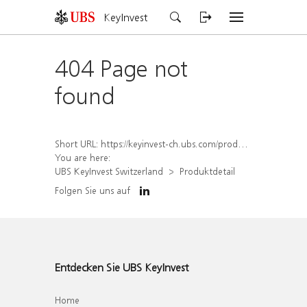
KeyInvest
404 Page not
found
Short URL:
https://keyinvest-ch.ubs.com/produkt/detail/index/isin/CH1572304801
You are here:
UBS KeyInvest Switzerland
Produktdetail
Folgen Sie uns auf
Entdecken Sie UBS KeyInvest
Home