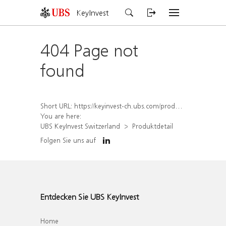
KeyInvest
404 Page not
found
Short URL:
https://keyinvest-ch.ubs.com/produkt/detail/index/isin/CH1572304827
You are here:
UBS KeyInvest Switzerland
Produktdetail
Folgen Sie uns auf
Entdecken Sie UBS KeyInvest
Home