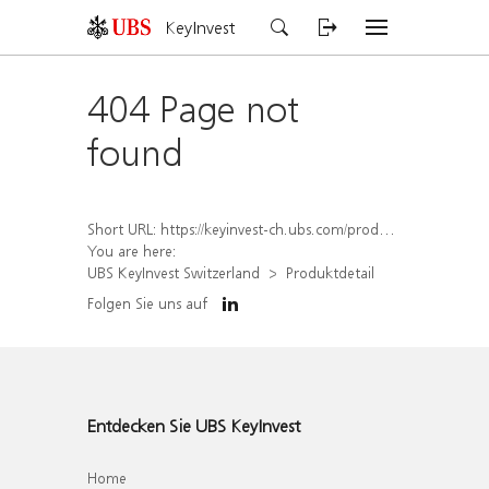
KeyInvest
404 Page not
found
Short URL:
https://keyinvest-ch.ubs.com/produkt/detail/index/isin/CH1572304959
You are here:
UBS KeyInvest Switzerland
Produktdetail
Folgen Sie uns auf
Entdecken Sie UBS KeyInvest
Home