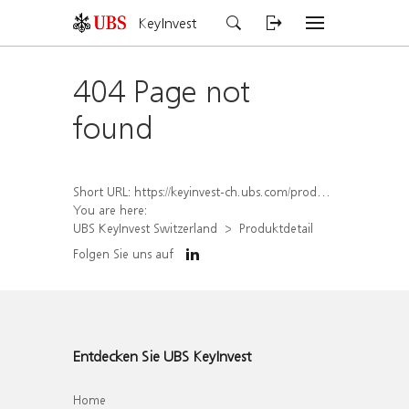
KeyInvest
404 Page not
found
Short URL:
https://keyinvest-ch.ubs.com/produkt/detail/index/isin/CH1572305204
You are here:
UBS KeyInvest Switzerland
Produktdetail
Folgen Sie uns auf
Entdecken Sie UBS KeyInvest
Home