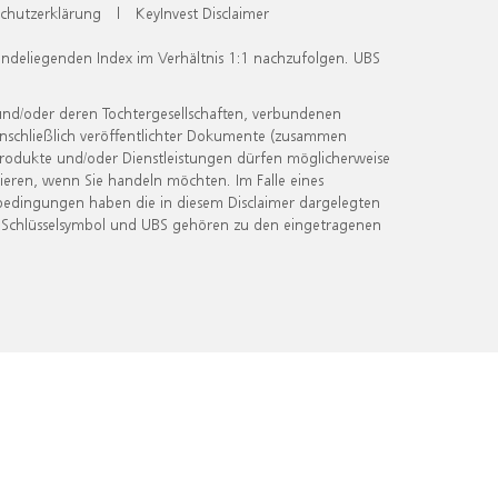
chutzerklärung
|
KeyInvest Disclaimer
undeliegenden Index im Verhältnis 1:1 nachzufolgen. UBS
und/oder deren Tochtergesellschaften, verbundenen
inschließlich veröffentlichter Dokumente (zusammen
 Produkte und/oder Dienstleistungen dürfen möglicherweise
ieren, wenn Sie handeln möchten. Im Falle eines
bedingungen haben die in diesem Disclaimer dargelegten
 Schlüsselsymbol und UBS gehören zu den eingetragenen