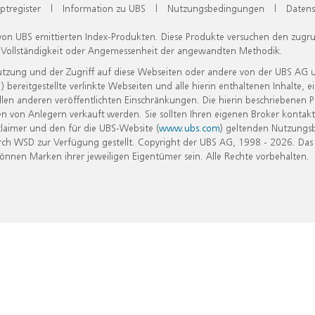
ptregister
|
Information zu UBS
|
Nutzungsbedingungen
|
Datens
 von UBS emittierten Index-Produkten. Diese Produkte versuchen den zugr
, Vollständigkeit oder Angemessenheit der angewandten Methodik.
Nutzung und der Zugriff auf diese Webseiten oder andere von der UBS AG 
eitgestellte verlinkte Webseiten und alle hierin enthaltenen Inhalte, e
allen anderen veröffentlichten Einschränkungen. Die hierin beschriebenen
n von Anlegern verkauft werden. Sie sollten Ihren eigenen Broker kontakt
laimer und den für die UBS-Website (
www.ubs.com
) geltenden Nutzungs
h WSD zur Verfügung gestellt. Copyright der UBS AG, 1998 - 2026. Das
nen Marken ihrer jeweiligen Eigentümer sein. Alle Rechte vorbehalten.