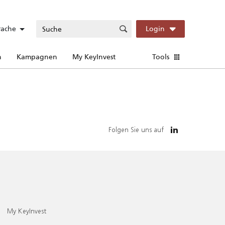
rache
Login
n
Kampagnen
My KeyInvest
Tools
Folgen Sie uns auf
My KeyInvest