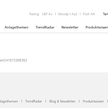
Rating:
S&P A+
|
Moody’s Aa2
|
Fitch AA
Sp
Anlagethemen
TrendRadar
Newsletter
Produktwisse
x/isin/CH1572305352
lagethemen
|
TrendRadar
|
Blog & Newsletter
|
Produktwissen
|